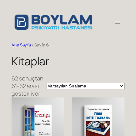
İçeriğe
geç
Ana Sayfa
/ Sayfa 6
Kitaplar
62 sonuçtan
61-62 arası
gösteriliyor