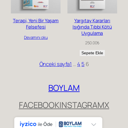
Terapi, Yeni Bir Yaşam
Yargıtay Kararları
Felsefesi
Işığında Tıbbi Kötü
Uygulama
Devamını oku
250.00
₺
Sepete Ekle
Önceki sayfa
1
…
4
5
6
BOYLAM
FACEBOOK
INSTAGRAM
X