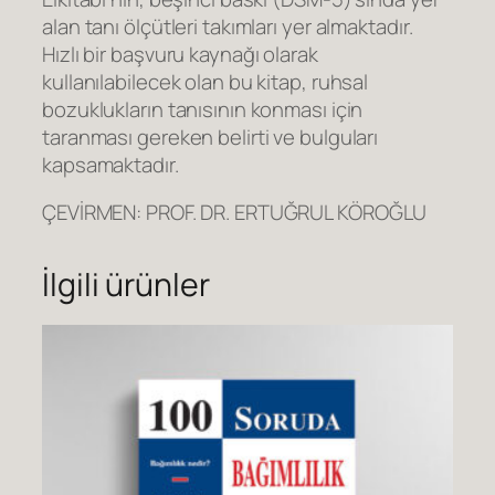
i
alan tanı ölçütleri takımları yer almaktadır.
B
Hızlı bir başvuru kaynağı olarak
a
kullanılabilecek olan bu kitap, ruhsal
ş
bozuklukların tanısının konması için
v
taranması gereken belirti ve bulguları
u
kapsamaktadır.
r
u
ÇEVİRMEN: PROF. DR. ERTUĞRUL KÖROĞLU
E
l
İlgili ürünler
K
i
t
a
b
ı
a
d