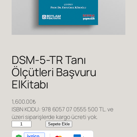
DSM-5-TR Tanı
Ölçütleri Başvuru
ElKitabı
1,600.00
₺
ISBN KODU: 978 6057 07 0555 500 TL. ve
üzeri siparişlerde kargo ücreti yok.
D
Sepete Ekle
S