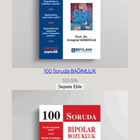
e
t
100 Soruda BAĞIMLILIK
300.00
₺
Sepete Ekle