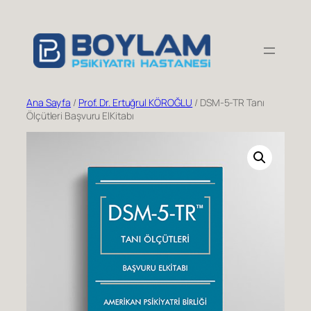
İçeriğe
geç
Ana Sayfa
/
Prof. Dr. Ertuğrul KÖROĞLU
/ DSM-5-TR Tanı
Ölçütleri Başvuru ElKitabı