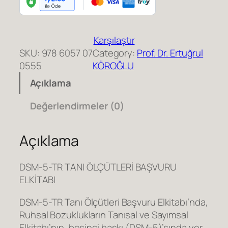
M
-
5
Karşılaştır
-
SKU:
978 6057 07
Category:
Prof. Dr. Ertuğrul
T
0555
KÖROĞLU
R
T
Açıklama
a
n
Değerlendirmeler (0)
ı
Ö
Açıklama
l
ç
DSM-5-TR TANI ÖLÇÜTLERİ BAŞVURU
ü
ELKİTABI
t
l
DSM-5-TR Tanı Ölçütleri Başvuru Elkitabı’nda,
e
Ruhsal Bozuklukların Tanısal ve Sayımsal
r
Elkitabı’nın, beşinci baskı (DSM-5)’sında yer