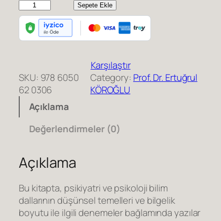
P
Sepete Ekle
s
i
k
o
Karşılaştır
l
SKU:
978 6050
Category:
Prof. Dr. Ertuğrul
o
62 0306
KÖROĞLU
j
i
Açıklama
v
e
Değerlendirmeler (0)
P
s
Açıklama
i
k
Bu kitapta, psikiyatri ve psikoloji bilim
i
dallarının düşünsel temelleri ve bilgelik
y
boyutu ile ilgili denemeler bağlamında yazılar
a