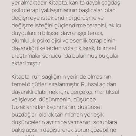
yer almaktadır. Kitapta, kanıta dayalı çağdaş
t
psikoterapi yaklaşımlarının başlıcaları olan
r
değişmeye isteklendirici görüşme ve
i
değişme isteğini güçlendirme terapisi, akılcı
D
duygulanım bilişsel davranışçı terapi,
e
olumluluk psikolojisi ve esenlik terapisinin
ğ
dayandığı ilkelerden yola çıkılarak, bilimsel
i
araştırmalar sonucunda bulunmuş bulgular
n
aktarılmıştır.
m
e
Kitapta, ruh sağlığının yerinde olmasının,
l
temel ölçütleri sıralanmıştır. Ruhsal açıdan
e
dayanıklı olabilmek için, gerçekçi, mantıksal
r
ve işlevsel düşünmenin, düşünce
a
tuzaklarından kaçınmanın, düşünsel
d
buzdağları olarak tanımlanan yerleşik
e
düşüncelerin ayrımına varmanın, sorunlara
t
bakış açısını değiştirerek sorun çözebilme