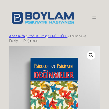
İçeriğe
geç
Ana Sayfa
/
Prof. Dr. Ertuğrul KÖROĞLU
/ Psikoloji ve
Psikiyatri Değinmeler